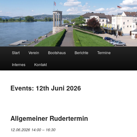
Neuwieder Ruder-Gesellschaft 1883 e.V.
NRG
Hauptmenü
Start
Verein
Bootshaus
Berichte
Termine
Zum
Zum
Internes
Kontakt
Inhalt
sekundären
wechseln
Inhalt
Events: 12th Juni 2026
wechseln
Allgemeiner Rudertermin
12.06.2026 14:00
–
16:30