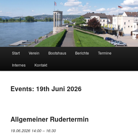
Neuwieder Ruder-Gesellschaft 1883 e.V.
NRG
Hauptmenü
Start
Verein
Bootshaus
Berichte
Termine
Zum
Zum
Internes
Kontakt
Inhalt
sekundären
wechseln
Inhalt
Events: 19th Juni 2026
wechseln
Allgemeiner Rudertermin
19.06.2026 14:00
–
16:30