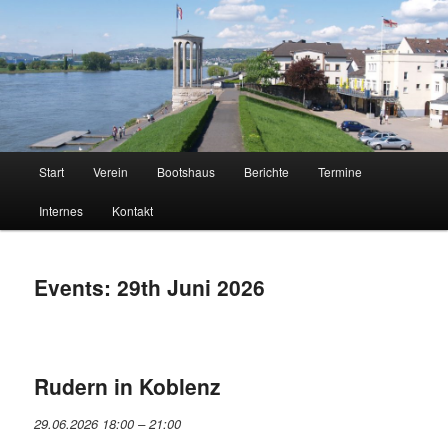
Neuwieder Ruder-Gesellschaft 1883 e.V.
NRG
Hauptmenü
Start
Verein
Bootshaus
Berichte
Termine
Zum
Zum
Internes
Kontakt
Inhalt
sekundären
wechseln
Inhalt
Events: 29th Juni 2026
wechseln
Rudern in Koblenz
29.06.2026 18:00
–
21:00