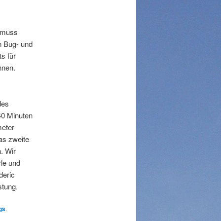
, muss
n Bug- und
s für
nnen.
des
40 Minuten
meter
das zweite
. Wir
rle und
deric
stung.
gs
.