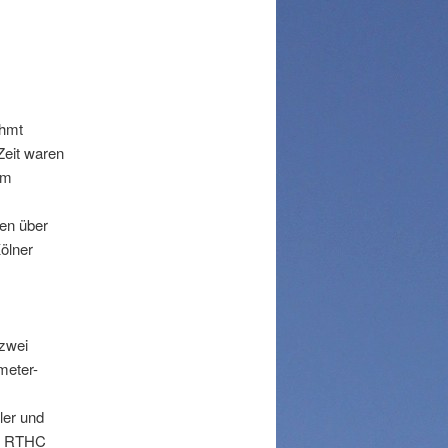
ühmt
Zeit waren
am
nen über
ölner
zwei
meter-
er und
em RTHC