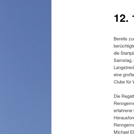
12.
Bereits z
berüchtig
die Startp
Samstag, d
Langstreck
eine groß
Clubs für 
Die Regatt
Renngemei
erfahrene
Herausfor
Renngemei
Michael E