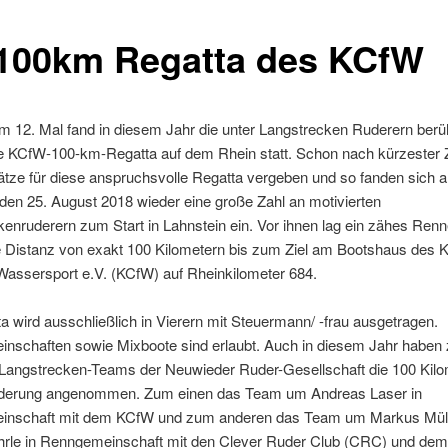
 100km Regatta des KCfW
um 12. Mal fand in diesem Jahr die unter Langstrecken Ruderern ber
te KCfW-100-km-Regatta auf dem Rhein statt. Schon nach kürzester 
lätze für diese anspruchsvolle Regatta vergeben und so fanden sich 
en 25. August 2018 wieder eine große Zahl an motivierten
enruderern zum Start in Lahnstein ein. Vor ihnen lag ein zähes Ren
e Distanz von exakt 100 Kilometern bis zum Ziel am Bootshaus des K
Wassersport e.V. (KCfW) auf Rheinkilometer 684.
a wird ausschließlich in Vierern mit Steuermann/ -frau ausgetragen.
nschaften sowie Mixboote sind erlaubt. Auch in diesem Jahr haben 
 Langstrecken-Teams der Neuwieder Ruder-Gesellschaft die 100 Kilo
derung angenommen. Zum einen das Team um Andreas Laser in
nschaft mit dem KCfW und zum anderen das Team um Markus Müll
hrle in Renngemeinschaft mit den Clever Ruder Club (CRC) und d