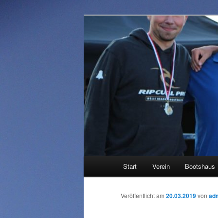
Neuwieder Ruder-Gesellschaft 
NRG
Hauptmenü
Start
Verein
Bootshaus
Zum
Inhalt
Veröffentlicht am
20.03.2019
von
ad
wechseln