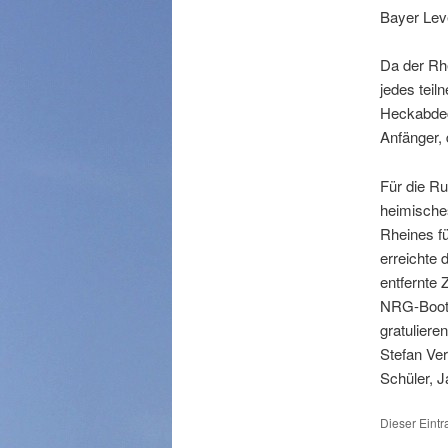
Bayer Lev
Da der Rhe
jedes teil
Heckabdec
Anfänger,
Für die R
heimische
Rheines f
erreichte
entfernte 
NRG-Boot d
gratuliere
Stefan Ver
Schüler, J
Dieser Eintr