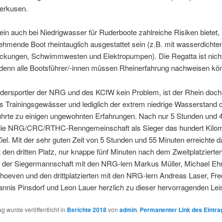
erkusen.
in auch bei Niedrigwasser für Ruderboote zahlreiche Risiken bietet
nehmende Boot rheintauglich ausgestattet sein (z.B. mit wasserdichte
kungen, Schwimmwesten und Elektropumpen). Die Regatta ist nicht
 denn alle Bootsführer/-innen müssen Rheinerfahrung nachweisen kö
udersportler der NRG und des KCfW kein Problem, ist der Rhein doch
s Trainingsgewässer und lediglich der extrem niedrige Wasserstand 
ührte zu einigen ungewohnten Erfahrungen. Nach nur 5 Stunden und 
 die NRG/CRC/RTHC-Renngemeinschaft als Sieger das hundert Kilo
Ziel. Mit der sehr guten Zeit von 5 Stunden und 55 Minuten erreichte 
en dritten Platz, nur knappe fünf Minuten nach dem Zweitplatzierten
n der Siegermannschaft mit den NRG-lern Markus Müller, Michael Eh
hoeven und den drittplatzierten mit den NRG-lern Andreas Laser, Fre
annis Pinsdorf und Leon Lauer herzlich zu dieser hervorragenden Lei
ag wurde veröffentlicht in
Berichte 2018
von
admin
.
Permanenter Link des Eintra