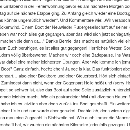
er Grillabend in der Ferienwohnung bevor es am nächsten Morgen od
tag auf die nächste Etappe ging. Zu Anfang gleich wieder eine Boots
 das könnte ungemütlich werden“. Und Kommentare wie: „Wir verabsc
ückenwind. Einem Boot der Neuwieder Rudergesellschaft auf seiner l
 eben war noch alles gut gegangen, aber das wird sich jetzt schlagarti
machen die denn da…“ Danke Bernie, das macht es natürlich viel ei
ann Euch beruhigen, es ist alles gut gegangen! Herrliches Wetter, Son
udern völlig überbewertet. Machen wir doch eine Badepause. Ins Wa
r dabei eine meiner leichtesten Übungen. Aber wie komme ich jema
 Boot? Ganz einfach, hochziehen! Ja nee is klar. Das funktioniert abe
npart… also einer Backbord und einer Steuerbord. Hört sich einfach 
. Zumindest dann nicht, wenn der Gegenpart Holle heißt und (sorry Ho
ppelt so schwer ist, also das Boot auf seine Seite zusätzlich runterzie
gerade leichter macht. Wie ein gestrandeter Wal (mit diversen blauen
habe ich es letztlich aber doch zurück ins Boot geschafft. Ein weitere
meiner Liste und nun wurde aber gerudert. Dachte ich, denn wieso eige
enn man eine Zugyacht in Sichtweite hat. Wie auch immer die Mannsc
schafft hat, wir wurden die nächsten Kilometer jedenfalls gezogen. 