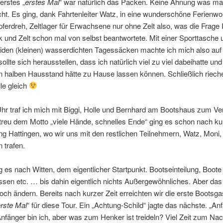
erstes „
erstes Mal
“ war natürlich das Packen. Keine Ahnung was ma
cht. Es ging, dank Fahrtenleiter Watz, in eine wunderschöne Ferienw
erdreh, Zeltlager für Erwachsene nur ohne Zelt also, was die Frage 
 und Zelt schon mal von selbst beantwortete. Mit einer Sporttasche 
iden (kleinen) wasserdichten Tagessäcken machte ich mich also au
llte sich herausstellen, dass ich natürlich viel zu viel dabeihatte und
en halben Hausstand hätte zu Hause lassen können. Schließlich riec
le gleich
r traf ich mich mit Biggi, Holle und Bernhard am Bootshaus zum Ve
reu dem Motto „viele Hände, schnelles Ende“ ging es schon nach kur
ng Hattingen, wo wir uns mit den restlichen Teilnehmern, Watz, Moni
 trafen.
g es nach Witten, dem eigentlicher Startpunkt. Bootseinteilung, Boote
sen etc. … bis dahin eigentlich nichts Außergewöhnliches. Aber das 
noch ändern. Bereits nach kurzer Zeit erreichten wir die erste Bootsg
rste Mal
“ für diese Tour. Ein „Achtung-Schild“ jagte das nächste. „Anf
 Anfänger bin ich, aber was zum Henker ist treideln? Viel Zeit zum N