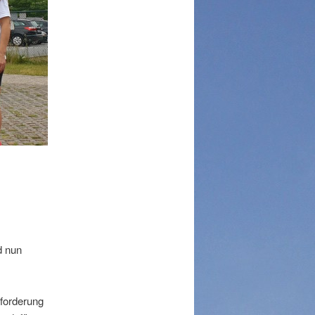
d nun
forderung