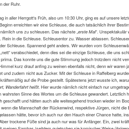
n der Ruhr.
 in aller Herrgott‘s Früh, also um 10:30 Uhr, ging es auf unsere letz
Beginn erreichten wir eine Schleuse, die auch tatsächlich ihrer Bes
nämlich uns zu schleusen. Das nächste „
erste Mal
“. Unspektakulär 
 Rein in die Schleuse. Schleusentor zu. Wasser ablassen. Schleusen
der Schleuse. Spannend geht anders. Wir wurden vom Schleusenwär
„nett“ verabschiedet, denn dies sei die einzige Schleuse, die uns sc
 prima. Das konnte uns die gute Stimmung jedoch trotzdem nicht ver
immel kurz drauf anfing zu weinen ebenfalls nicht, denn wir waren ja 
t und zudem nicht aus Zucker. Mit der Schleuse in Raffelberg wurde
kräftemäßig auf die Probe gestellt. Spätestens jetzt wusste ich,
waru
t, Wanderfahrt heißt
. Hier wurde nämlich nicht einfach nur umgetrag
m wahrsten Sinne des Wortes um die Schleuse gewandert. Letztlich h
ch geschafft und hätten auch alle weitesgehend trocken wieder im Boo
 wenn die Mannschaft der Rückenwind, respektive Jürgen, nicht die 
elassen hätte, bevor ich auch nur den Hauch einer Chance hatte, in
er trockene Füße sind ja auch nur was für Anfänger. Ein, zwei kräft
mit meinen Sambas (seitdem quietschen sie komischer Weise übrige