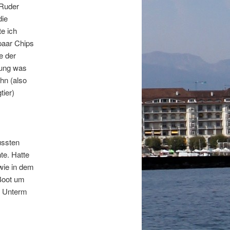
 Ruder
die
e ich
paar Chips
e der
rung was
hn (also
tier)
ussten
te. Hatte
wie in dem
 Boot um
. Unterm