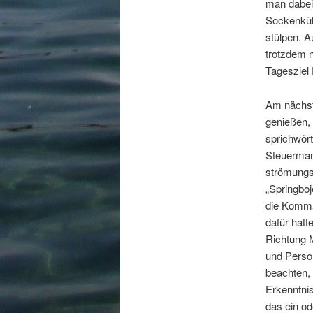
man dabei
Sockenküh
stülpen. A
trotzdem n
Tagesziel
Am nächst
genießen, 
sprichwört
Steuerman
strömungs
„Springbo
die Komman
dafür hatt
Richtung M
und Person
beachten, 
Erkenntni
das ein o