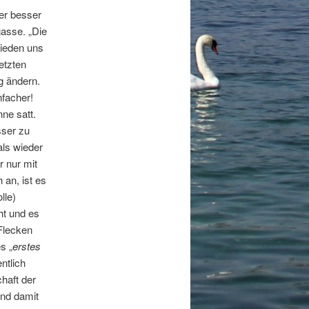
er besser
gasse. „Die
hieden uns
etzten
g ändern.
nfacher!
ne satt.
sser zu
ls wieder
r nur mit
an, ist es
lle)
ht und es
 Flecken
s „
erstes
ntlich
haft der
Und damit