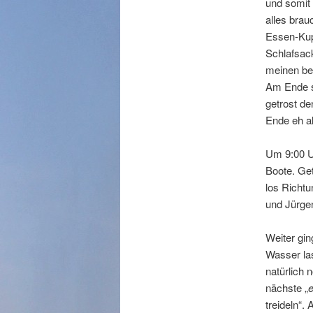
und somit 
alles brau
Essen-Kupf
Schlafsack
meinen be
Am Ende so
getrost d
Ende eh al
Um 9:00 Uh
Boote. Get
los Richtu
und Jürgen
Weiter gin
Wasser las
natürlich 
nächste „
e
treideln“.