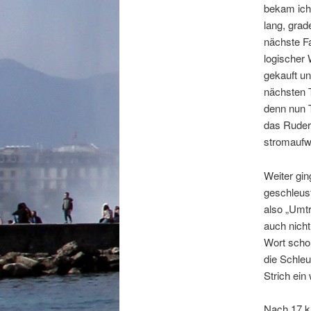
bekam ich 
lang, grad
nächste Fa
logischer 
gekauft un
nächsten 
denn nun T
das Ruderb
stromaufwä
Weiter gin
geschleus
also „Umtr
auch nicht
Wort schon
die Schleu
Strich ein 
Nach 17 ku