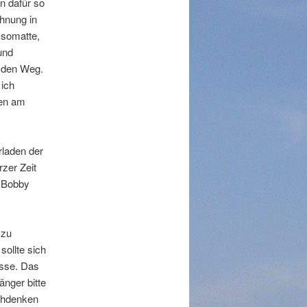
n dafür so
ohnung in
Isomatte,
und
f den Weg.
 ich
hen am
rladen der
zer Zeit
, Bobby
 zu
sollte sich
asse. Das
änger bitte
achdenken