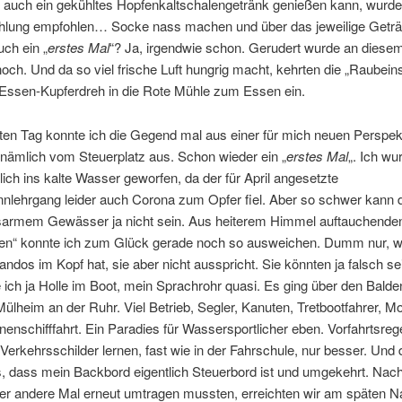
 auch ein gekühltes Hopfenkaltschalengetränk genießen kann, wurde 
lung empfohlen… Socke nass machen und über das jeweilige Getr
uch ein „
erstes Mal
“? Ja, irgendwie schon. Gerudert wurde an diese
och. Und da so viel frische Luft hungrig macht, kehrten die „Raubein
 Essen-Kupferdreh in die Rote Mühle zum Essen ein.
en Tag konnte ich die Gegend mal aus einer für mich neuen Perspek
nämlich vom Steuerplatz aus. Schon wieder ein „
erstes Mal
„. Ich wu
lich ins kalte Wasser geworfen, da der für April angesetzte
nlehrgang leider auch Corona zum Opfer fiel. Aber so schwer kann 
armem Gewässer ja nicht sein. Aus heiterem Himmel auftauchende
jen“ konnte ich zum Glück gerade noch so ausweichen. Dumm nur,
dos im Kopf hat, sie aber nicht ausspricht. Sie könnten ja falsch se
e ich ja Holle im Boot, mein Sprachrohr quasi. Es ging über den Bald
ülheim an der Ruhr. Viel Betrieb, Segler, Kanuten, Tretbootfahrer, M
enschifffahrt. Ein Paradies für Wassersportlicher eben. Vorfahrtsreg
Verkehrsschilder lernen, fast wie in der Fahrschule, nur besser. Und 
s, dass mein Backbord eigentlich Steuerbord ist und umgekehrt. Nac
der andere Mal erneut umtragen mussten, erreichten wir am späten N