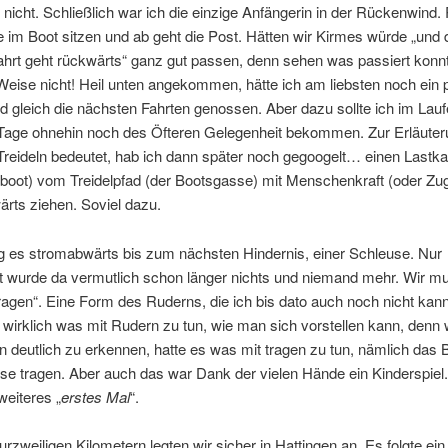
nicht. Schließlich war ich die einzige Anfängerin in der Rückenwind.
e im Boot sitzen und ab geht die Post. Hätten wir Kirmes würde „und 
hrt geht rückwärts“ ganz gut passen, denn sehen was passiert konnt
Weise nicht! Heil unten angekommen, hätte ich am liebsten noch ein 
d gleich die nächsten Fahrten genossen. Aber dazu sollte ich im Lauf
Tage ohnehin noch des Öfteren Gelegenheit bekommen. Zur Erläute
reideln bedeutet, hab ich dann später noch gegoogelt… einen Lastka
oot) vom Treidelpfad (der Bootsgasse) mit Menschenkraft (oder Zug
rts ziehen. Soviel dazu.
g es stromabwärts bis zum nächsten Hindernis, einer Schleuse. Nur
t wurde da vermutlich schon länger nichts und niemand mehr. Wir m
agen“. Eine Form des Ruderns, die ich bis dato auch noch nicht kann
 wirklich was mit Rudern zu tun, wie man sich vorstellen kann, denn 
 deutlich zu erkennen, hatte es was mit tragen zu tun, nämlich das
se tragen. Aber auch das war Dank der vielen Hände ein Kinderspiel
weiteres „
erstes Mal
“.
rzweiligen Kilometern legten wir sicher in Hattingen an. Es folgte ein