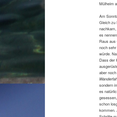
Mülheim a
Am Sonntag
Gleich zu 
nachkam, 
es nennen.
Raus aus 
noch sehr 
würde. Na
Dass der H
ausgerüste
aber noch 
Wanderfahr
sondern i
es natürli
gesessen,
schon losg
kommen. Ab
Schritte 