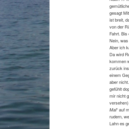
gemütlich
gesagt Mit
ist breit,
von der R
Fahrt. Bis
Nein, was 
Aber ich k
Da wird R
kommen wa
zurück ins
einem Gege
aber nicht
gefühlt do
mir nicht 
versehen) 
Mal
“ auf 
rudern, w
Lahn es ge