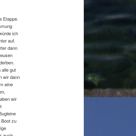
te Etappe.
timmung
würde ich
tor auf.
ter dann
hleusen
derben.
alle gut
n wir dann
m eine
en,
aben wir
t
Bugleine
s Boot zu
ige
ns auch