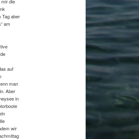
mir die
änk
m Tag aber
s“ am
tive
rde
das auf
n
 wenn man
in. Aber
eneysee in
otorboote
eln
die
hdem wir
achmittag