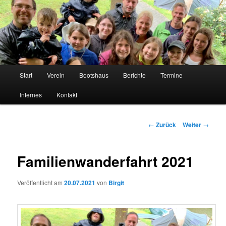
Neuwieder Ruder-Gesellschaft 1883 e.V.
NRG
Hauptmenü
Start
Verein
Bootshaus
Berichte
Termine
Zum
Internes
Kontakt
Inhalt
wechseln
Beitrags-
←
Zurück
Weiter
→
Navigation
Familienwanderfahrt 2021
Veröffentlicht am
20.07.2021
von
Birgit